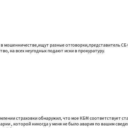
ют в мошенничестве,ищут разные отговорки,представитель СБ
во, на всех неугодных подают иски в прокуратуру.
ормлении страховки обнаружил, что мое КБМ соответствует ст
ии , которой никогда у меня не было авария по вашим сведен