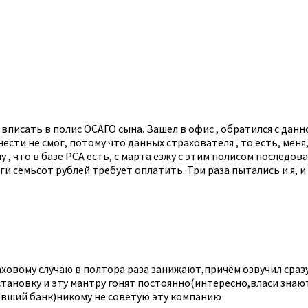
писать в полис ОСАГО сына. Зашел в офис , обратился с данно
ести не смог, потому что данных страхователя , то есть, меня, 
 , что в базе РСА есть, с марта езжу с этим полисом последов
ги семьсот рублей требует оплатить. Три раза пытались и я, и
траховому случаю в полтора раза занижают,причём озвучил с
ановку и эту мантру гонят постоянно(интересно,власи знают,
евший банк)никому не советую эту компанию