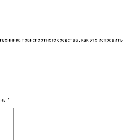
венника транспортного средства , как это исправить
ены
*