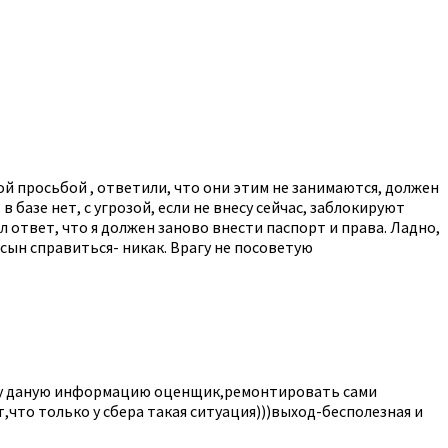
й просьбой , ответили, что они этим не занимаются, должен
в базе нет, с угрозой, если не внесу сейчас, заблокируют
ал ответ, что я должен заново внести паспорт и права. Ладно,
 сын справиться- никак. Врагу не посоветую
разу даную информацию оценщик,ремонтировать сами
что только у сбера такая ситуация)))выход-бесполезная и