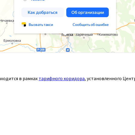
ходится в рамках
тарифного коридора
, установленного Цент