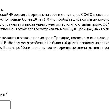
ГО
кой 49 решил оформить на себя и жену полис ОСАГО в связи с
аж по правам более 10 лет). Мило пообщавшись со специалист
о странно это прозвучало с учетом того, что старый полис О
венно, я отказался осматривать машину в Троицке, на что п
елания и отказ от осмотра в Троицке, после чего мне наконец
 Выбора у меня особенно не было (10 дней по закону на реги
м. Пока «тройбан» и очень противоречивые впечатления от ра
ены
*