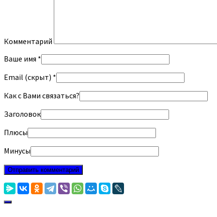
Комментарий
Ваше имя *
Email (скрыт) *
Как с Вами связаться?
Заголовок
Плюсы
Минусы