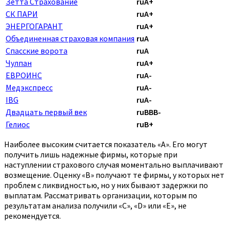
Зетта Страхование
ruA+
СК ПАРИ
ruA+
ЭНЕРГОГАРАНТ
ruA+
Объединенная страховая компания
ruA
Спасские ворота
ruA
Чулпан
ruA+
ЕВРОИНС
ruA-
Медэкспресс
ruA-
IBG
ruA-
Двадцать первый век
ruBBB-
Гелиос
ruB+
Наиболее высоким считается показатель «А». Его могут
получить лишь надежные фирмы, которые при
наступлении страхового случая моментально выплачивают
возмещение. Оценку «В» получают те фирмы, у которых нет
проблем с ликвидностью, но у них бывают задержки по
выплатам. Рассматривать организации, которым по
результатам анализа получили «C», «D» или «E», не
рекомендуется.