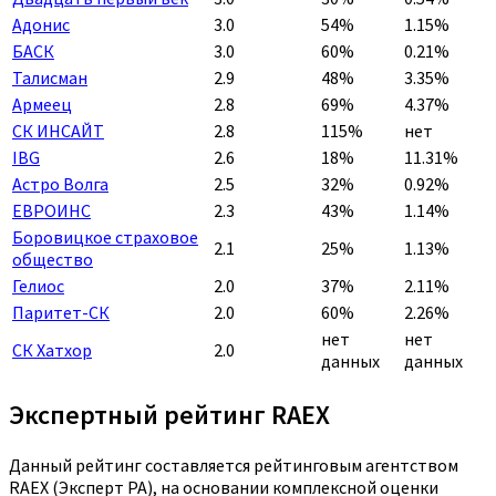
Адонис
3.0
54%
1.15%
БАСК
3.0
60%
0.21%
Талисман
2.9
48%
3.35%
Армеец
2.8
69%
4.37%
СК ИНСАЙТ
2.8
115%
нет
IBG
2.6
18%
11.31%
Астро Волга
2.5
32%
0.92%
ЕВРОИНС
2.3
43%
1.14%
Боровицкое страховое
2.1
25%
1.13%
общество
Гелиос
2.0
37%
2.11%
Паритет-СК
2.0
60%
2.26%
нет
нет
СК Хатхор
2.0
данных
данных
Экспертный рейтинг RAEX
Данный рейтинг составляется рейтинговым агентством
RAEX (Эксперт РА), на основании комплексной оценки