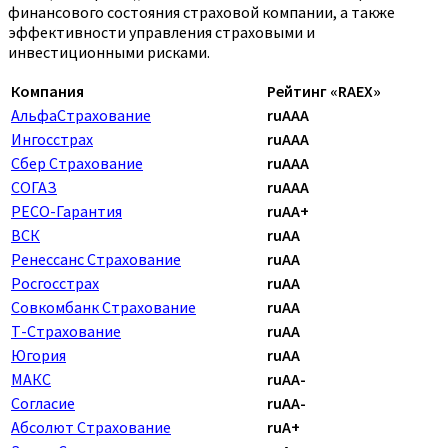
финансового состояния страховой компании, а также
эффективности управления страховыми и
инвестиционными рисками.
Компания
Рейтинг «RAEX»
АльфаСтрахование
ruAAA
Ингосстрах
ruAAA
Сбер Страхование
ruAAA
СОГАЗ
ruAAA
РЕСО-Гарантия
ruAA+
ВСК
ruAA
Ренессанс Страхование
ruAA
Росгосстрах
ruAA
Совкомбанк Страхование
ruAA
Т-Страхование
ruAA
Югория
ruAA
МАКС
ruAA-
Согласие
ruAA-
Абсолют Страхование
ruA+