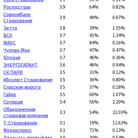
Росгосстрах
3.9
64%
0.82%
Совкомбанк
3.9
49%
0.07%
Страхование
Зетта
3.8
39%
1.55%
ВСК
3.7
41%
1.34%
МАКС
3.7
84%
0.16%
Чулпан-Мед
3.7
47%
0.47%
Югория
3.7
46%
0.36%
ЭНЕРГОГАРАНТ
3.6
46%
0.94%
СК ПАРИ
3.5
31%
0.12%
Абсолют Страхование
3.5
36%
0.80%
Спасские ворота
3.5
37%
0.18%
Гайде
3.5
60%
1.07%
Согласие
3.4
56%
2.20%
Объединенная
3.3
54%
22.03%
страховая компания
Т-Страхование
3.1
19%
11.63%
Медэкспресс
3.1
71%
0.13%
Двадцать первый век
3.0
30%
0.54%