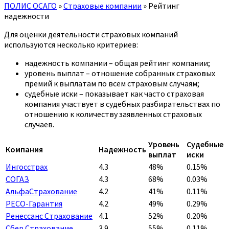
ПОЛИС ОСАГО
»
Страховые компании
»
Рейтинг
надежности
Для оценки деятельности страховых компаний
используются несколько критериев:
надежность компании – общая рейтинг компании;
уровень выплат – отношение собранных страховых
премий к выплатам по всем страховым случаям;
судебные иски – показывает как часто страховая
компания участвует в судебных разбирательствах по
отношению к количеству заявленных страховых
случаев.
Уровень
Судебные
Компания
Надежность
выплат
иски
Ингосстрах
4.3
48%
0.15%
СОГАЗ
4.3
68%
0.03%
АльфаСтрахование
4.2
41%
0.11%
РЕСО-Гарантия
4.2
49%
0.29%
Ренессанс Страхование
4.1
52%
0.20%
Сбер Страхование
3.9
55%
0.11%